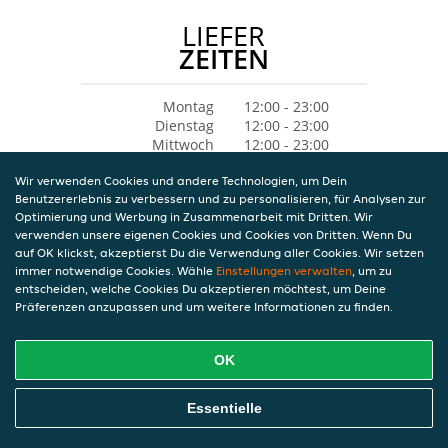
LIEFER
ZEITEN
Montag
12:00 - 23:00
Dienstag
12:00 - 23:00
Mittwoch
12:00 - 23:00
Donnerstag
12:00 - 23:00
Wir verwenden Cookies und andere Technologien, um Dein
Freitag
12:00 - 23:00
Benutzererlebnis zu verbessern und zu personalisieren, für Analysen zur
Samstag
12:00 - 23:00
Optimierung und Werbung in Zusammenarbeit mit Dritten. Wir
Sonntag
12:00 - 23:00
verwenden unsere eigenen Cookies und Cookies von Dritten. Wenn Du
auf OK klickst, akzeptierst Du die Verwendung aller Cookies. Wir setzen
immer notwendige Cookies. Wähle
Einstellungen verwalten
, um zu
entscheiden, welche Cookies Du akzeptieren möchtest, um Deine
Präferenzen anzupassen und um weitere Informationen zu finden.
OK
Essentielle